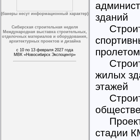
админист
(банеры несут информационный характер)
зданий
Строит
Сибирская строительная неделя
Международная выставка строительных,
отделочных материалов и оборудования,
спортивн
архитектурных проектов и дизайна
пролетом
с 10 по 13 февраля 2027 года
МВК «Новосибирск Экспоцентр»
Строит
жилых зд
этажей
Строит
обществе
Проекти
стадии К