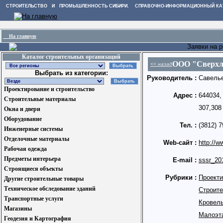
СТРОИТЕЛЬСТВО И ПРОМЫШЛЕННОСТЬ СИБИРИ. СПРАВОЧНО-ИНФОРМАЦИОННЫЙ КА
На главную
Заявки на 
Каталог строительных организаций
ООО "Cверхл
<< назад
Выбрать из категории:
Руководитель :
Савелье
Проектирование и строительство
Адрес :
644034,
Строительные материалы
307,308
Окна и двери
Оборудование
Тел. :
(3812) 7
Инженерные системы
Отделочные материалы
Web-сайт :
http://w
Рабочая одежда
Предметы интерьера
E-mail :
sssr_20
Строящиеся объекты
Рубрики :
Проекти
Другие строительные товары
Техническое обследование зданий
Строит
Транспортные услуги
Кровел
Магазины
Малоэт
Геодезия и Картография