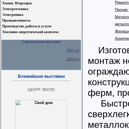
Ремонтн
Химия. Вторсырье
Электротехника
Прочие 
Электроника
Метал
Промышленность
металло
Производство, работы и услуги
Жилищн
Топливно-энергетический комплекс
Архитек
Строительные выставки
Изготов
2025 год
монтаж н
2026 год
огражда
Ближайшие выставки
конструкц
ЦЕНТР ЭКСПО
ферм, пр
Быстро
сверхлег
металлок