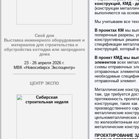
конструкций, КМД - 
(конструкции металлич
выполняются на основ
Мы учитываем все техн
В проектах КМ
мы вып
поперечные разрезы, у
Свой дом
конструктивных решени
Выставка инженерного оборудования и
спецификации металла
материалов для строительства и
конструкций, который в
обустройства коттеджа или загородного
дома
В проект КМД мы вы
элементов
всех метал
23 - 26 апреля 2026 г.
схемы отправочных эл
МВК «Новосибирск Экспоцентр»
отправочных элементо
необходимые специфик
отправочный элемент.
ЦЕНТР ЭКСПО
Металлические констр
там, где требуется до
протяженность пролета
конструкции, таких как
производственного хар
металлические констр
цельнометаллических 
по железобетонным ко
металлические констру
ПРОЕКТИРОВАНИЕ ЗД