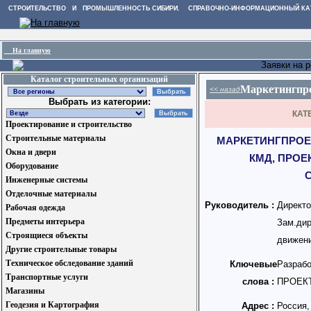
СТРОИТЕЛЬСТВО И ПРОМЫШЛЕННОСТЬ СИБИРИ. СПРАВОЧНО-ИНФОРМАЦИОННЫЙ КА
На главную
Заявки на 
Каталог строительных организаций
Маркетингпр
<< назад
Выбрать из категории:
КАТ
Проектирование и строительство
Строительные материалы
МАРКЕТИНГПРОЕК
Окна и двери
КМД, ПРОЕ
Оборудование
Инженерные системы
Отделочные материалы
Руководитель :
Директ
Рабочая одежда
Предметы интерьера
Зам.ди
Строящиеся объекты
движени
Другие строительные товары
Техническое обследование зданий
Ключевые
Разр
Транспортные услуги
слова :
ПРОЕК
Магазины
Геодезия и Картография
Адрес :
Россия,