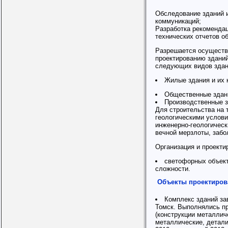
Обследование зданий 
коммуникаций;
Разработка рекоменда
технических отчетов о
Разрешается осуществ
проектированию зданий
следующих видов здани
Жилые здания и их 
Общественные здани
Производственные з
Для строительства на 
геологическими услов
инженерно-геологическ
вечной мерзлоты, забо
Организация и проекти
светофорных объект
сложности.
Объекты проектирова
Комплекс зданий за
Томск. Выполнялись п
(конструкции металлич
металлические, детали