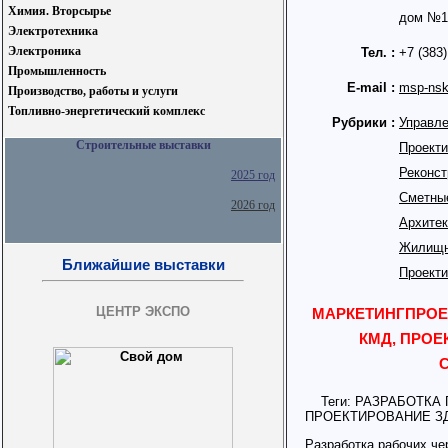
Химия. Вторсырье
дом №13
Электротехника
Электроника
Тел. :
+7 (383
Промышленность
E-mail :
msp-nsk
Производство, работы и услуги
Топливно-энергетический комплекс
Рубрики :
Управле
Строительные выставки
Проекти
Реконст
2025 год
Сметные
2026 год
Архитек
Жилищн
Ближайшие выставки
Проекти
ЦЕНТР ЭКСПО
МАРКЕТИНГПРОЕК
КМД, ПРОЕ
Теги: РАЗРАБОТКА 
ПРОЕКТИРОВАНИЕ З
Разработка рабочих ч