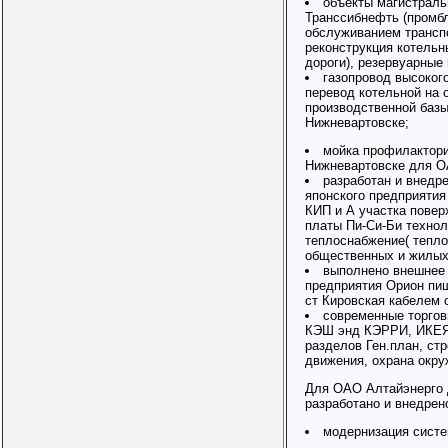
объекты магистрал
Транссибнефть (промбл
обслуживанием транспо
реконструкция котельн
дороги), резервуарные 
газопровод высокого
перевод котельной на 
производственной ба
Нижневартовске;
мойка профилактори
Нижневартовске для 
разработан и внедр
японского предприятия
КИП и А участка повер
платы Пи-Си-Би технол
теплоснабжение( тепло
общественных и жилых
выполнено внешнее
предприятия Орион пищ
ст Кировская кабелем 
современные торго
КЭШ энд КЭРРИ, ИКЕЯ, 
разделов Ген.план, ст
движения, охрана окр
Для ОАО Алтайэнерго 
разработано и внедрен
модернизация систе