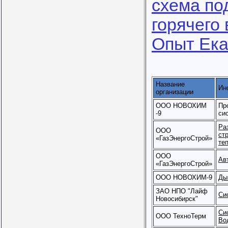
схема по
горячего
Опыт Ека
Название
Ин
организации
ООО НОВОХИМ
Пр
-9
си
Ра
ООО
ст
«ГазЭнергоСтрой»
те
ООО
Ав
«ГазЭнергоСтрой»
ООО НОВОХИМ-9
Ды
ЗАО НПО "Лайф
Си
Новосибирск"
Си
ООО ТехноТерм
Во