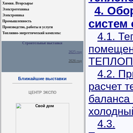
Химия. Вторсырье
4. Обо
Электротехника
Электроника
систем 
Промышленность
Производство, работы и услуги
4.1. Т
Топливно-энергетический комплекс
Строительные выставки
помеще
2025 год
ТЕПЛОП
2026 год
4.2. П
Ближайшие выставки
расчет т
ЦЕНТР ЭКСПО
баланса 
холодны
4.3.