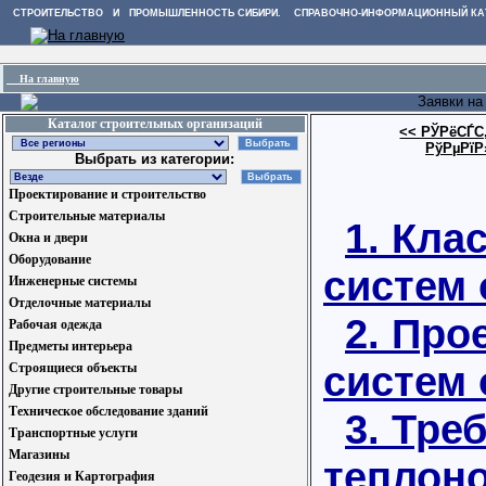
СТРОИТЕЛЬСТВО И ПРОМЫШЛЕННОСТЬ СИБИРИ. СПРАВОЧНО-ИНФОРМАЦИОННЫЙ КА
На главную
Заявки на
Каталог строительных организаций
<< РЎРёСЃС
РўРµРїР
Выбрать из категории:
Проектирование и строительство
Строительные материалы
1. Кла
Окна и двери
Оборудование
систем 
Инженерные системы
Отделочные материалы
2. Про
Рабочая одежда
Предметы интерьера
систем 
Строящиеся объекты
Другие строительные товары
Техническое обследование зданий
3. Тре
Транспортные услуги
Магазины
теплон
Геодезия и Картография