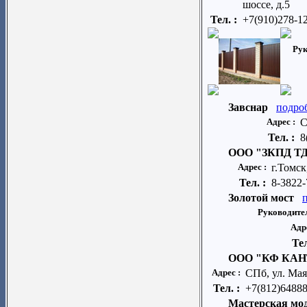
шоссе, д.5
Тел. :
+7(910)278-1
Рук
Завснар
подро
Адрес :
С
Тел. :
8
ООО "ЗКПД Т
Адрес :
г.Томск
Тел. :
8-3822-
Золотой мост
Руководите
Адр
Тел
OOO "КФ КАН
Адрес :
СПб, ул. Мая
Тел. :
+7(812)6488
Мастерская мо