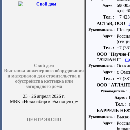
Адрес :
690002
в,оф.6
Тел. :
+7 423
АСТиВ, ООО
Руководитель :
Шевер
Адрес :
Россия
(секци
Тел. :
+7 (38
ООО "Научно-П
"АТЛАНТ"
по
Свой дом
Руководитель :
Оськи
Выставка инженерного оборудования
Адрес :
г. Омс
и материалов для строительства и
Тел. :
+7 (38
обустройства коттеджа или
ООО "АТЛАНТ
загородного дома
Руководитель :
23 - 26 апреля 2026 г.
Адрес :
МВК «Новосибирск Экспоцентр»
Тел. :
БАРРЕЛЬ НЕ
Руководитель :
Выско
ЦЕНТР ЭКСПО
Адрес :
Россия
Больше