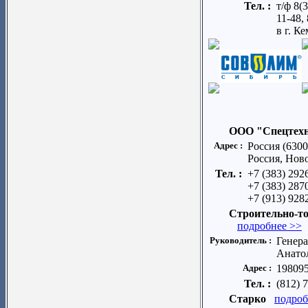
Тел. :
т/ф 8(
11-48,
в г. К
ООО "Спецтех
Адрес :
Россия (6300
Россия, Ново
Тел. :
+7 (383) 292
+7 (383) 287
+7 (913) 928
Строительно-т
подробнее >>
Руководитель :
Генер
Анато
Адрес :
198095
Тел. :
(812) 
Старко
подроб