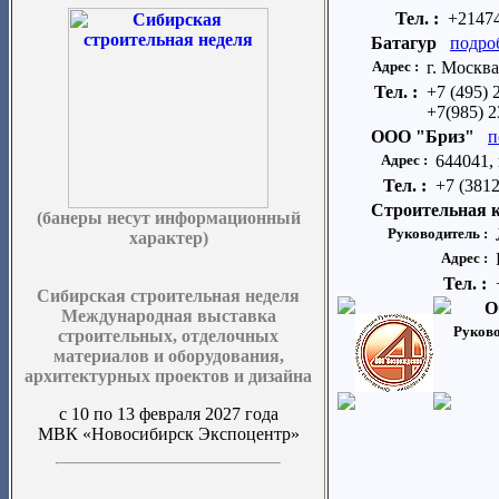
Тел. :
+21474
Батагур
подро
Адрес :
г. Москва
Тел. :
+7 (495) 
+7(985) 2
ООО "Бриз"
п
Адрес :
644041, 
Тел. :
+7 (3812
Строительная 
(банеры несут информационный
Руководитель :
характер)
Адрес :
Тел. :
Сибирская строительная неделя
О
Международная выставка
Руково
строительных, отделочных
материалов и оборудования,
архитектурных проектов и дизайна
с 10 по 13 февраля 2027 года
МВК «Новосибирск Экспоцентр»