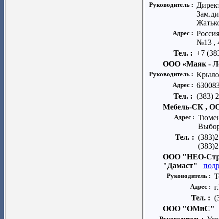
Руководитель :
Дирек
Зам.д
Жатьк
Адрес :
Россия
№13 , 
Тел. :
+7 (38
ООО «Маяк - Л
Руководитель :
Крыло
Адрес :
630083
Тел. :
(383) 
Мебель-СК , О
Адрес :
Тюмен
Выбор
Тел. :
(383)2
(383)2
ООО "НЕО-Стро
"Дамаст"
подр
Руководитель :
Т
Адрес :
г
Тел. :
(
ООО "ОМиС"
Руководитель :