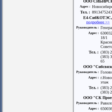
ООО СИБИРС
Адрес :
Новосибирс
Тел. :
8913475243
Е4-СибКОТЭС, 
подробнее >>
Руководитель :
Генер
Адрес :
630032
18/1
Красны
Советс
Тел. :
(383) 
(383) 
65
ООО "Сибсвяз
Руководитель :
Голов
Адрес :
г.Ново
этаж
Тел. :
(383) 
(383) 
ООО "СК Прое
Руководитель :
Равил
Адрес :
650036