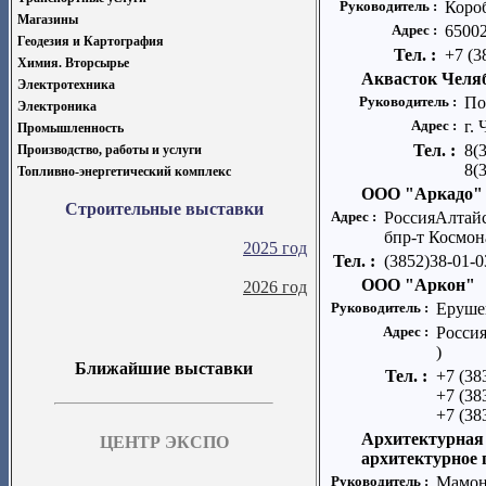
Руководитель :
Коро
Магазины
Адрес :
65002
Геодезия и Картография
Тел. :
+7 (3
Химия. Вторсырье
Аквасток Челя
Электротехника
Руководитель :
По
Электроника
Адрес :
г.
Промышленность
Тел. :
8(
Производство, работы и услуги
8(
Топливно-энергетический комплекс
ООО "Аркадо"
Строительные выставки
Адрес :
РоссияАлтайс
бпр-т Космон
2025 год
Тел. :
(3852)38-01-0
ООО "Аркон"
2026 год
Руководитель :
Еруше
Адрес :
Россия
)
Ближайшие выставки
Тел. :
+7 (38
+7 (38
+7 (38
Архитектурная
ЦЕНТР ЭКСПО
архитектурное
Руководитель :
Мамоно