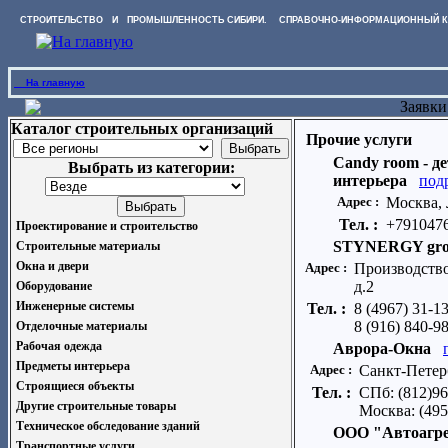
СТРОИТЕЛЬСТВО И ПРОМЫШЛЕННОСТЬ СИБИРИ. СПРАВОЧНО-ИНФОРМАЦИОННЫЙ К
На главную
Заявки
Каталог строительных организаций
Прочие услуги
Candy room - д
Выбрать из категории:
интерьера
под
Адрес :
Москва, 
Тел. :
+791047
Проектирование и строительство
STYNERGY gr
Строительные материалы
Окна и двери
Адрес :
Производство
д.2
Оборудование
Инженерные системы
Тел. :
8 (4967) 31-1
8 (916) 840-9
Отделочные материалы
Рабочая одежда
Аврора-Окна
Предметы интерьера
Адрес :
Санкт-Петерб
Строящиеся объекты
Тел. :
СПб: (812)96
Другие строительные товары
Москва: (495
Техническое обследование зданий
ООО "Автоагре
Транспортные услуги