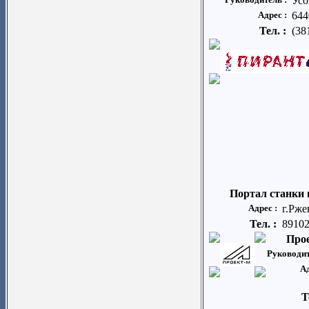
Усо
Адрес :
644
Тел. :
(38
Портал станки 
Адрес :
г.Рже
Тел. :
8910
Про
Руководит
Ад
Т