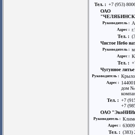
Тел. :
+7 (953) 800
ОАО
"ЧЕЛЯБИНСК
Руководитель :
А
Адрес :
г
Тел. :
(
Чистое Небо н
Руководитель :
м
Адрес :
К
Тел. :
+
Чугунное литье
Руководитель :
Крыло
Адрес :
144001
дом №
компан
Тел. :
+7 (91
+7 (98
ОАО "ЭкоНИИп
Руководитель :
Клим
Адрес :
630091
Тел. :
(383)