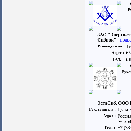
Р
ЗАО "Энерго-с
Сибири"
подр
Руководитель :
Те
Адрес :
65
Тел. :
(3
Руко
ЭстаСиб, ООО 
Руководитель :
Цупа 
Адрес :
Россия
№125/8
Тел. :
+7 (38