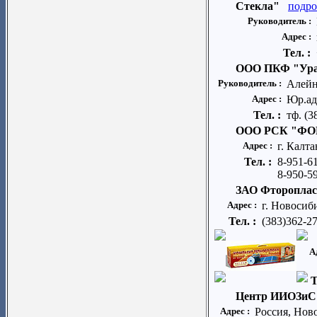
Стекла"
подро
Руководитель :
Адрес :
Тел. :
ООО ПКФ "Ур
Руководитель :
Алейн
Адрес :
Юр.адр
Тел. :
тф. (3
ООО РСК "Ф
Адрес :
г. Калт
Тел. :
8-951-6
8-950-5
ЗАО Фтороплас
Адрес :
г. Новосиби
Тел. :
(383)362-2
А
Т
Центр ИИОЗиС
Адрес :
Россия, Нов