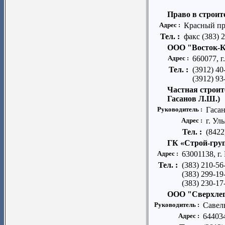
Право в строит
Адрес :
Красный про
Тел. :
факс (383) 
ООО "Восток-
Адрес :
660077, г
Тел. :
(3912) 40
(3912) 93
Частная строит
Гасанов Л.Ш.)
Руководитель :
Гаса
Адрес :
г. Ул
Тел. :
(8422
ГК «Строй-гру
Адрес :
63001138, г.
Тел. :
(383) 210-56
(383) 299-19
(383) 230-17
ООО "Cверхлег
Руководитель :
Савел
Адрес :
644034