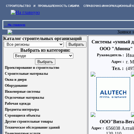
СТРОИТЕЛЬСТВО И ПРОМЫШЛЕННОСТЬ СИБИРИ. СПРАВОЧНО-ИНФОРМАЦИОННЫЙ К
На главную
Заявки 
Каталог строительных организаций
Системы «умный д
ООО "Абиона"
Выбрать из категории:
Руководитель :
Ива
Адрес :
г. М
Проектирование и строительство
Тел. :
(49
Строительные материалы
Окна и двери
Оборудование
Инженерные системы
Отделочные материалы
Рабочая одежда
Предметы интерьера
Строящиеся объекты
ООО"Вита-Вег
Другие строительные товары
Техническое обследование зданий
Адрес :
656038 Алтай
120-110
Транспортные услуги