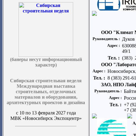
ООО "Климат 
Руководитель :
Дуков
Адрес :
630088
49/1
Тел. :
(383) 
(банеры несут информационный
ООО "Лаборат
характер)
Адрес :
Новосибирск,
Тел. :
8 (383) 291-6
Сибирская строительная неделя
ЗАО, НПО Лайф
Международная выставка
Руководитель :
Байт
строительных, отделочных
материалов и оборудования,
Адрес :
Росси
архитектурных проектов и дизайна
Тел. :
+7 (9
+7 (3
с 10 по 13 февраля 2027 года
МВК «Новосибирск Экспоцентр»
А
Т