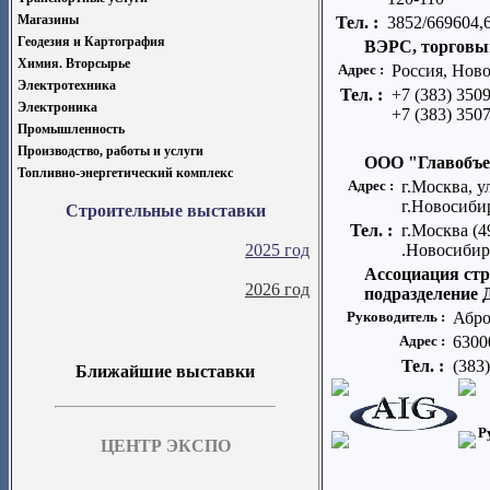
Магазины
Тел. :
3852/669604,
Геодезия и Картография
ВЭРС, торговы
Химия. Вторсырье
Адрес :
Россия, Ново
Электротехника
Тел. :
+7 (383) 350
Электроника
+7 (383) 350
Промышленность
Производство, работы и услуги
ООО "Главобъе
Топливно-энергетический комплекс
Адрес :
г.Москва, у
г.Новосибир
Строительные выставки
Тел. :
г.Москва (4
2025 год
.Новосибирс
Ассоциация стр
2026 год
подразделение 
Руководитель :
Абро
Адрес :
6300
Тел. :
(383
Ближайшие выставки
Р
ЦЕНТР ЭКСПО