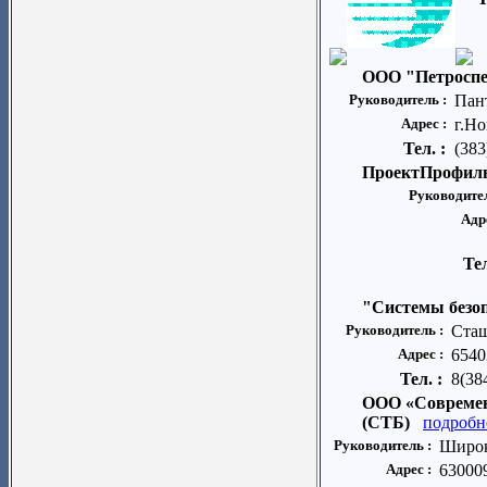
ООО "Петросп
Руководитель :
Пан
Адрес :
г.Но
Тел. :
(383
ПроектПрофил
Руководите
Адр
Тел
"Системы безо
Руководитель :
Сташ
Адрес :
6540
Тел. :
8(38
ООО «Современ
(СТБ)
подробн
Руководитель :
Широк
Адрес :
630009