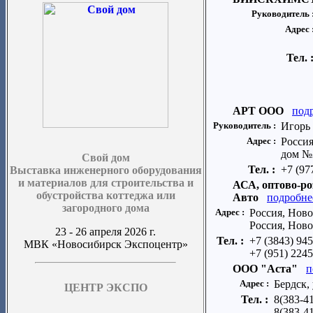
Руководитель 
Адрес 
Тел. 
АРТ ООО
под
Руководитель :
Игорь
Адрес :
Россия
дом №
Свой дом
Тел. :
+7 (97
Выставка инженерного оборудования
и материалов для строительства и
АСА, оптово-р
обустройства коттеджа или
Авто
подробне
загородного дома
Адрес :
Россия, Ново
Россия, Ново
23 - 26 апреля 2026 г.
Тел. :
+7 (3843) 94
МВК «Новосибирск Экспоцентр»
+7 (951) 224
ООО "Аста"
п
Адрес :
Бердск,
ЦЕНТР ЭКСПО
Тел. :
8(383-41
8(383-41