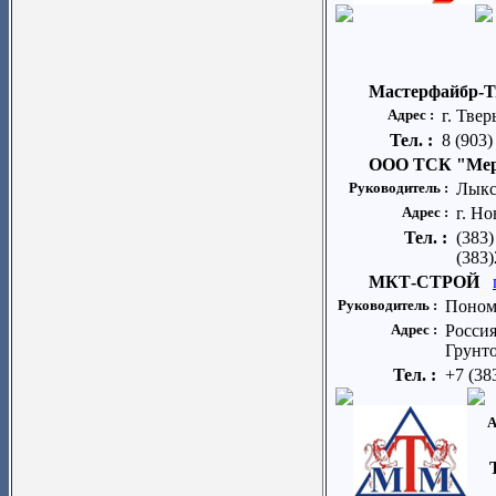
Мастерфайбр-Т
Адрес :
г. Твер
Тел. :
8 (903)
ООО ТСК "Мер
Руководитель :
Лыкс
Адрес :
г. Н
Тел. :
(383)
(383)
МКТ-СТРОЙ
Руководитель :
Поном
Адрес :
Россия
Грунто
Тел. :
+7 (38
А