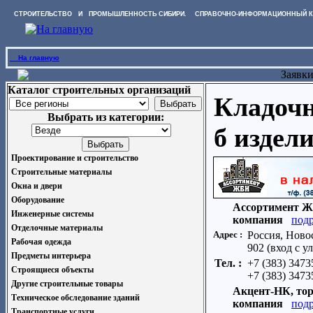
СТРОИТЕЛЬСТВО И ПРОМЫШЛЕННОСТЬ СИБИРИ. СПРАВОЧНО-ИНФОРМАЦИОННЫЙ К
На главную
Заявк
Каталог строительных организаций
Кладочн
Выбрать из категории:
б издел
Проектирование и строительство
Строительные материалы
Окна и двери
Оборудование
Ассортимент Ж
Инженерные системы
компания
под
Отделочные материалы
Адрес :
Россия, Новос
Рабочая одежда
902 (вход с у
Предметы интерьера
Тел. :
+7 (383) 347
Строящиеся объекты
+7 (383) 347
Другие строительные товары
Акцент-НК, тор
Техническое обследование зданий
компания
под
Транспортные услуги