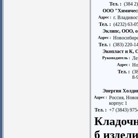
Тел. :
(384 2
ООО "Химичес
Адрес :
г. Владивос
Тел. :
(4232) 63-0
Эклипс, ООО, 
Адрес :
Новосибирс
Тел. :
(383) 220-1
Экопласт и К,
Руководитель :
Ле
Адрес :
Но
Тел. :
(3
8-
Энергия Холди
Адрес :
Россия, Ново
корпус 1
Тел. :
+7 (3843) 975
Кладочн
б издел