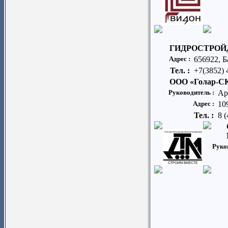
ГИДРОСТРОЙ
Адрес :
656922, Б
Тел. :
+7(3852) 
ООО «Голар-С
Руководитель :
Ар
Адрес :
10
Тел. :
8 
Руко