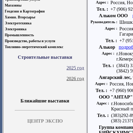
Адрес :
Россия, Но
Магазины
Тел. :
+7 (906) 9
Геодезия и Картография
Альком ООО
Химия. Вторсырье
Руководитель :
Шишки
Электротехника
Адрес :
Россия
Электроника
Гагари
Промышленность
Тел. :
+7 (95
Производство, работы и услуги
Алькор
подроб
Топливно-энергетический комплекс
Адрес :
г.Новок
Строительные выставки
г.Кемер
Тел. :
(3843) 3
2025 год
(3842) 5
Ангарский лес,
2026 год
Адрес :
Россия, Но
Тел. :
+7 (960) 9
ООО "АНТАР"
Ближайшие выставки
Адрес :
г.Новосиб
Красный пр
Тел. :
(383)292-8
(383) 213?
ЦЕНТР ЭКСПО
Группа компа
БИЙСКХИМС