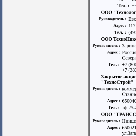
Тел. :
+
ООО "Технолог
Руководитель :
Евс
Адрес :
117
Тел. :
(49
ООО ТехноНико
Руководитель :
Зарип
Адрес :
Россия
Север
Тел. :
+7 (80
+7 (38
Закрытое акци
"ТехноСтрой"
Руководитель :
комме
Стани
Адрес :
650040
Тел. :
тф 25-
ООО "ТРАНС
Руководитель :
Ниншт
Адрес :
650021
ул.Зап