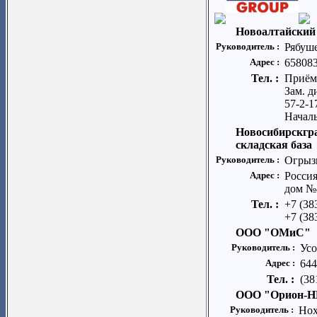
Новоалтайский
Руководитель :
Рябуш
Адрес :
658083
Тел. :
Приёмн
Зам. д
57-2-1
Началь
Новосибирскгр
складская база
Руководитель :
Огрыз
Адрес :
Россия
дом №
Тел. :
+7 (38
+7 (38
ООО "ОМиС"
Руководитель :
Усо
Адрес :
644
Тел. :
(38
ООО "Орион-Н
Руководитель :
Нох