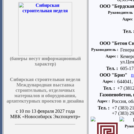
ООО "Бердская
Руководитель 
Адрес 
Тел. 
ООО "Бетон С
Руководитель :
Генер
Адрес :
Кемеро
(банеры несут информационный
ул.Цен
характер)
Тел. :
605-17
ООО "Бриз"
п
Сибирская строительная неделя
Адрес :
644041, 
Международная выставка
Тел. :
+7 (3812
строительных, отделочных
Газопенобетон,
материалов и оборудования,
архитектурных проектов и дизайна
Адрес :
Россия, об
Тел. :
+7 (383) 2
с 10 по 13 февраля 2027 года
+7 (383) 2
МВК «Новосибирск Экспоцентр»
Руко