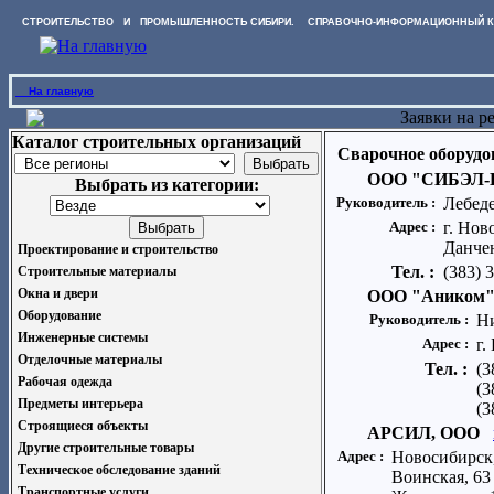
СТРОИТЕЛЬСТВО И ПРОМЫШЛЕННОСТЬ СИБИРИ. СПРАВОЧНО-ИНФОРМАЦИОННЫЙ К
На главную
Заявки на р
Каталог строительных организаций
Сварочное оборудо
ООО "СИБЭЛ-
Выбрать из категории:
Руководитель :
Лебед
Адрес :
г. Нов
Данчен
Проектирование и строительство
Тел. :
(383) 
Строительные материалы
Окна и двери
ООО "Аником
Оборудование
Руководитель :
Н
Инженерные системы
Адрес :
г.
Отделочные материалы
Тел. :
(3
Рабочая одежда
(3
Предметы интерьера
(3
Строящиеся объекты
АРСИЛ, ООО
Другие строительные товары
Адрес :
Новосибирск,
Техническое обследование зданий
Воинская, 63
Транспортные услуги