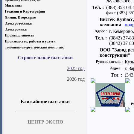
Жуковского, 
Магазины
Тел. :
(383) 353-04-
Геодезия и Картография
факс (383) 35
Химия. Вторсырье
Вистек-Кузбасс
Электротехника
компания
под
Электроника
Адрес :
г. Кемерово
Промышленность
Тел. :
(3842) 37-8
Производство, работы и услуги
(3842) 37-83
Топливно-энергетический комплекс
ООО "Завод ре
конструкций"
Строительные выставки
Руководитель :
Куз
2025 год
Адрес :
г. З
Тел. :
(343
2026 год
Ближайшие выставки
Р
ЦЕНТР ЭКСПО