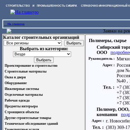
СТРОИТЕЛЬСТВО И ПРОМЫШЛЕННОСТЬ СИБИРИ. СПРАВОЧНО-ИНФОРМАЦИОННЫЙ К
На главную
Заявки на ре
Каталог строительных организаций
Полимеры, сырье
Сибирский тор
Выбрать из категории:
ООО
подробне
Руководитель :
Мягки
Адрес :
Россия
Проектирование и строительство
дом №2
Строительные материалы
Россия
Окна и двери
№40 , 
Оборудование
Тел. :
+7 (38
Инженерные системы
+7 (38
Отделочные материалы
+7 (38
Рабочая одежда
+7 (38
Предметы интерьера
Полимер, ООО,
Строящиеся объекты
компания
под
Другие строительные товары
Адрес :
г. Новосиби
Техническое обследование зданий
Тел. :
(383) 369-1
Транспортные услуги