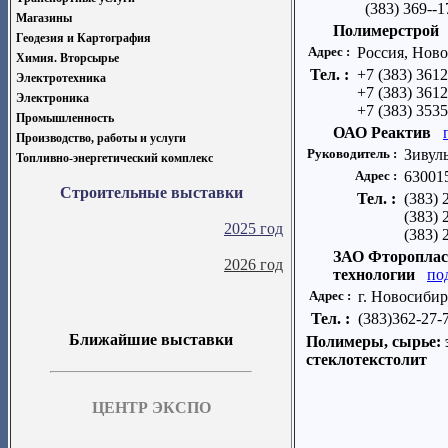
(383) 369--1
Магазины
Полимерстрой
Геодезия и Картография
Адрес :
Россия, Ново
Химия. Вторсырье
Тел. :
+7 (383) 361
Электротехника
+7 (383) 361
Электроника
+7 (383) 353
Промышленность
ОАО Реактив
Производство, работы и услуги
Руководитель :
Зивул
Топливно-энергетический комплекс
Адрес :
630015
Строительные выставки
Тел. :
(383) 
(383) 
2025 год
(383) 
ЗАО Фторопла
2026 год
технологии
по
Адрес :
г. Новосибирс
Тел. :
(383)362-27-
Ближайшие выставки
Полимеры, сырье: э
стеклотекстолит
ЦЕНТР ЭКСПО