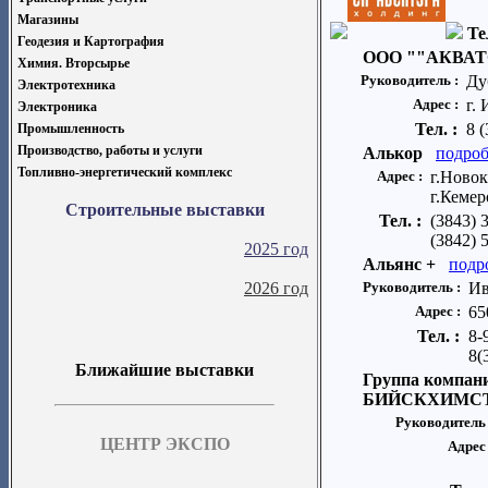
Магазины
Те
Геодезия и Картография
ООО ""АКВА
Химия. Вторсырье
Руководитель :
Ду
Электротехника
Адрес :
г.
Электроника
Тел. :
8 
Промышленность
Производство, работы и услуги
Алькор
подроб
Топливно-энергетический комплекс
Адрес :
г.Новок
г.Кемер
Строительные выставки
Тел. :
(3843) 
(3842) 
2025 год
Альянс +
подр
2026 год
Руководитель :
Ив
Адрес :
65
Тел. :
8-
8(
Ближайшие выставки
Группа компа
БИЙСКХИМС
Руководитель
ЦЕНТР ЭКСПО
Адрес