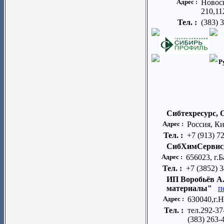
Адрес :
Новос
210,1
Тел. :
(383) 
Р
Сибтехресурс,
Адрес :
Россия, Ки
Тел. :
+7 (913) 7
СибХимСервис
Адрес :
656023, г.Б
Тел. :
+7 (3852) 3
ИП Воробьёв А.
материалы"
п
Адрес :
630040,г.
Тел. :
тел.292-37
(383) 263-