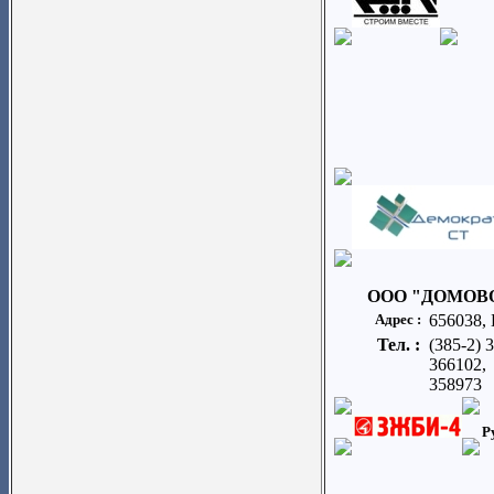
ООО "ДОМОВ
Адрес :
656038, 
Тел. :
(385-2) 
366102,
358973
Р