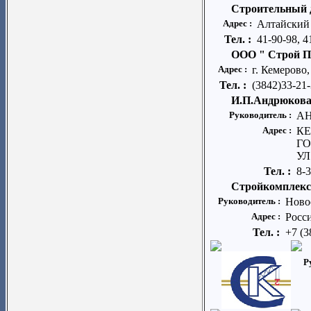
Строительный 
Адрес :
Алтайский к
Тел. :
41-90-98, 4
ООО " Строй П
Адрес :
г. Кемерово
Тел. :
(3842)33-21
И.П.Андрюков
Руководитель :
А
Адрес :
КЕ
ГО
УЛ
Тел. :
8-3
Стройкомплек
Руководитель :
Ново
Адрес :
Росси
Тел. :
+7 (3
Р