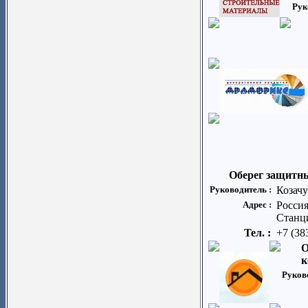
Рук
Оберег защитн
Руководитель :
Козач
Адрес :
Россия
Станци
Тел. :
+7 (38
О
к
Руков