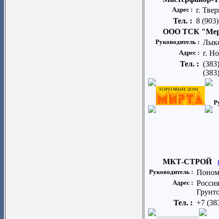
Адрес :
г. Твер
Тел. :
8 (903
ООО ТСК "Мер
Руководитель :
Лык
Адрес :
г. Н
Тел. :
(383
(383
Р
МКТ-СТРОЙ
Руководитель :
Поном
Адрес :
Россия
Грунто
Тел. :
+7 (38