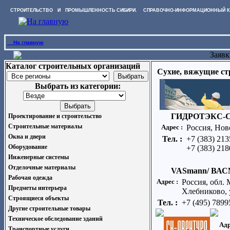
СТРОИТЕЛЬСТВО И ПРОМЫШЛЕННОСТЬ СИБИРИ. СПРАВОЧНО-ИНФОРМАЦИОННЫЙ К
На главную
Заявк
Каталог строительных организаций
Сухие, вяжущие ст
Выбрать из категории:
ГИДРОТЭКС-С
Проектирование и строительство
Строительные материалы
Адрес :
Россия, Нов
Окна и двери
Тел. :
+7 (383) 21
Оборудование
+7 (383) 21
Инженерные системы
Отделочные материалы
VASmann/ ВА
Рабочая одежда
Адрес :
Россия, обл.
Предметы интерьера
Хлебниково, 
Строящиеся объекты
Тел. :
+7 (495) 7899
Другие строительные товары
Техническое обследование зданий
Адр
Транспортные услуги