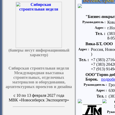
"Бизнес-покрыт
Руководитель :
Ков
Адрес :
г.Но
Тел. :
(383
8-95
Вика-БТ, ООО
Адрес :
Россия, Ново
(банеры несут информационный
)
характер)
Тел. :
+7 (383) 2716
+7 (383) 2042
Сибирская строительная неделя
+7 (913) 9149
Международная выставка
ООО"Горно-доб
строительных, отделочных
Борок.
подроб
материалов и оборудования,
Руководитель :
Гро
архитектурных проектов и дизайна
Адрес :
630
с 10 по 13 февраля 2027 года
Тел. :
(38
МВК «Новосибирск Экспоцентр»
Руко