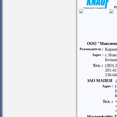
Р
ООО "Максим
Руководитель :
Караев
Адрес :
г. Нов
Больш
Тел. :
(383) 
201-41
230-04
ЗАО МАПЕИ
Адрес :
Е
Тел. :
+
+
+
Мастерфайбр-Т