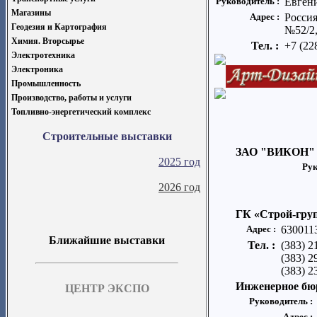
Руководитель :
Евген
Магазины
Адрес :
Россия
Геодезия и Картография
№52/2,
Химия. Вторсырье
Тел. :
+7 (22
Электротехника
Электроника
Промышленность
Производство, работы и услуги
Топливно-энергетический комплекс
Строительные выставки
ЗАО "ВИКОН"
2025 год
Рук
2026 год
ГК «Строй-гру
Адрес :
6300113
Ближайшие выставки
Тел. :
(383) 2
(383) 2
(383) 2
Инженерное бю
ЦЕНТР ЭКСПО
Руководитель :
Адрес :