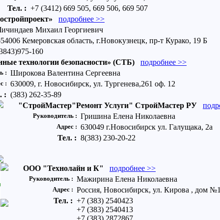
Тел. :
+7 (3412) 669 505, 669 506, 669 507
остройпроект»
подробнее >>
Чичиндаев Михаил Георгиевич
654006 Кемеровская область, г.Новокузнецк, пр-т Курако, 19 Б
(3843)975-160
ные технологии безопасности» (СТБ)
подробнее >>
ь :
Широкова Валентина Сергеевна
с :
630009, г. Новосибирск, ул. Тургенева,261 оф. 12
. :
(383) 262-35-89
"СтройМастер"Ремонт Услуги" СтройМастер РУ
подр
Руководитель :
Гришина Елена Николаевна
Адрес :
630049 г.Новосибирск ул. Галущака, 2а
Тел. :
8(383) 230-20-22
ООО "Технолайн и К"
подробнее >>
Руководитель :
Мажирина Елена Николаевна
Адрес :
Россия, Новосибирск, ул. Кирова , дом №
Тел. :
+7 (383) 2540423
+7 (383) 2540413
+7 (383) 2872867