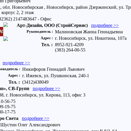
ий Григорьевич
, обл. Новосибирская , Новосибирск, район Дзержинский, ул. Т
 корпус 2, 2 этаж
82362) 2147483647 - Офис
Арт-Дизайн, ООО (СтройСервис)
подробнее >>
Руководитель :
Малиновская Жанна Геннадьевна
Адрес :
г. Новосибирск, ул. Никитина, 107а
Тел. :
8952-921-4209
(383) 264-00-55
подробнее >>
оводитель :
Никифоров Геннадий Львович
Адрес :
г. Ижевск, ул. Пушкинская, 240-1
Тел. :
(3412)438049
пп», СВ-Групп
подробнее >>
8, г. Новосибирск, ул. Кирова, 113, офис 3
10-56-75
99-19-75
30-17-75
ро Света
подробнее >>
Шустин Олег Александрович