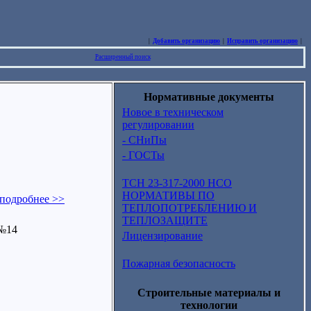
|
Добавить организацию
|
Исправить организацию
|
Расширенный поиск
Нормативные документы
Новое в техническом
регулировании
- СНиПы
- ГОСТы
ТСН 23-317-2000 НСО
НОРМАТИВЫ ПО
подробнее >>
ТЕПЛОПОТРЕБЛЕНИЮ И
ТЕПЛОЗАЩИТЕ
 №14
Лицензирование
Пожарная безопасность
Строительные материалы и
технологии