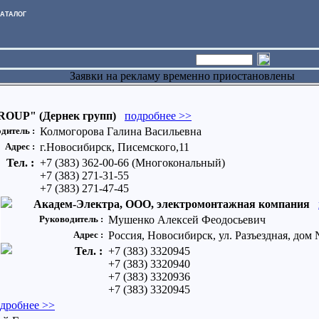
АТАЛОГ
Заявки на рекламу временно приостановлены
ROUP" (Дернек групп)
подробнее >>
дитель :
Колмогорова Галина Васильевна
Адрес :
г.Новосибирск, Писемского,11
Тел. :
+7 (383) 362-00-66 (Многокональный)
+7 (383) 271-31-55
+7 (383) 271-47-45
Академ-Электра, ООО, электромонтажная компания
Руководитель :
Мушенко Алексей Феодосьевич
Адрес :
Россия, Новосибирск, ул. Разъездная, дом
Тел. :
+7 (383) 3320945
+7 (383) 3320940
+7 (383) 3320936
+7 (383) 3320945
дробнее >>