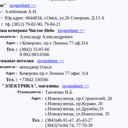
ан"
подробнее >>
 :
Алейников А.Н.
с :
Юр.адрес: 6644034, г.Омск, ул.26 Северная. Д.13 А
 :
тф. (3812) 79-82-90, 79-84-21
лки кемерово Чистое Небо
подробнее >>
водитель :
Александр Александрович
Адрес :
г.Кемерово, пр-т Ленина 77 оф.314
Тел. :
(3842) 33-05-66
8-902-983-0566
атяжные потолки
подробнее >>
водитель :
менеджер Олеся
Адрес :
Кемерово пр-т Ленина 77 офис 314
Тел. :
+73842 330566
"ЭЛЕКТРИКА", магазины
подробнее >>
Руководитель :
Тапченко И.Б.
Адрес :
г.Новокузнецк, пр.Строителей, 20
г.Новокузнецк, пр.Курако, 20
г.Новокузнецк, ул.Дружбы,33
г.Новокузнецк, ул.Новоселов, 35
Тел. :
(3843)46-91-47, 45-43-27
(3843)74-84-74, 77-70-39