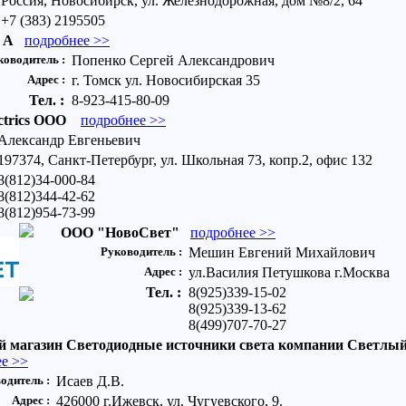
Россия, Новосибирск, ул. Железнодорожная, дом №8/2, 64
+7 (383) 2195505
 А
подробнее >>
ководитель :
Попенко Сергей Александрович
Адрес :
г. Томск ул. Новосибирская 35
Тел. :
8-923-415-80-09
trics ООО
подробнее >>
Александр Евгеньевич
197374, Санкт-Петербург, ул. Школьная 73, копр.2, офис 132
8(812)34-000-84
8(812)344-42-62
8(812)954-73-99
ООО "НовоСвет"
подробнее >>
Руководитель :
Мешин Евгений Михайлович
Адрес :
ул.Василия Петушкова г.Москва
Тел. :
8(925)339-15-02
8(925)339-13-62
8(499)707-70-27
й магазин Светодиодные источники света компании Светлы
е >>
одитель :
Исаев Д.В.
Адрес :
426000 г.Ижевск, ул. Чугуевского, 9.