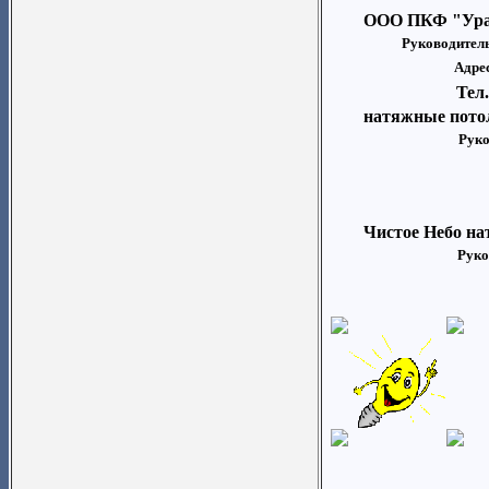
ООО ПКФ "Ур
Руководитель
Адре
Тел.
натяжные пото
Руко
Чистое Небо н
Руко