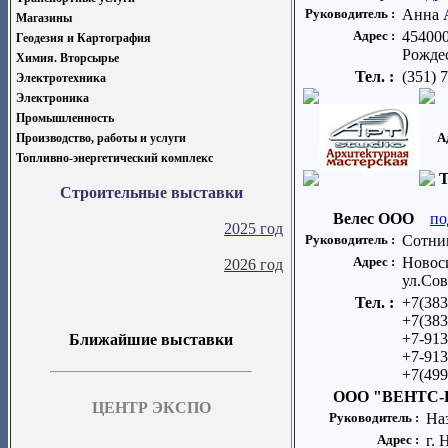
Руководитель :
Анна 
Магазины
Адрес :
454000
Геодезия и Картография
Рождес
Химия. Вторсырье
Тел. :
(351) 
Электротехника
Электроника
Промышленность
А
Производство, работы и услуги
Топливно-энергетический комплекс
Т
Строительные выставки
Велес ООО
по
2025 год
Руководитель :
Сотни
Адрес :
Новоси
2026 год
ул.Сов
Тел. :
+7(383
+7(383
+7-913
Ближайшие выставки
+7-913
+7(499
ООО "ВЕНТС-Н
ЦЕНТР ЭКСПО
Руководитель :
На
Адрес :
г. 