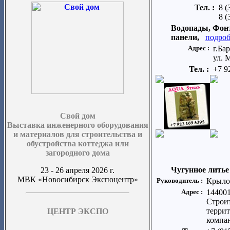
Тел. :
8 (
8 (
Водопады, Фон
панели,
подроб
Адрес :
г.Ба
ул. 
Тел. :
+7 9
Свой дом
Выставка инженерного оборудования
и материалов для строительства и
обустройства коттеджа или
загородного дома
Чугунное литье
23 - 26 апреля 2026 г.
МВК «Новосибирск Экспоцентр»
Руководитель :
Крыло
Адрес :
144001
Строи
терри
ЦЕНТР ЭКСПО
компан