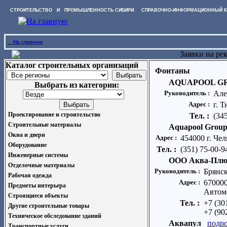
СТРОИТЕЛЬСТВО И ПРОМЫШЛЕННОСТЬ СИБИРИ. СПРАВОЧНО-ИНФОРМАЦИОННЫЙ К
На главную
Заявки на ре
Каталог строительных организаций
Фонтаны
AQUAPOOL GR
Выбрать из категории:
Руководитель :
Але
Адрес :
г. 
Проектирование и строительство
Тел. :
(34
Строительные материалы
Aquapool Group
Окна и двери
Адрес :
454000 г. Чел
Оборудование
Тел. :
(351) 75-00-9
Инженерные системы
ООО Аква-Плю
Отделочные материалы
Руководитель :
Брянс
Рабочая одежда
Адрес :
670000
Предметы интерьера
Автом
Строящиеся объекты
Тел. :
+7 (30
Другие строительные товары
+7 (90
Техническое обследование зданий
Аквапул
подр
Транспортные услуги