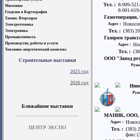
Тел. :
8-909-521
Магазины
8-901-619-
Геодезия и Картография
Газогенерация
Химия. Вторсырье
Адрес :
Новосиб
Электротехника
Тел. :
(383) 2
Электроника
Промышленность
Газпром транс
Производство, работы и услуги
Адрес :
Но
Топливно-энергетический комплекс
Тел. :
(38
ООО "Завод ре
Строительные выставки
Руко
2025 год
2026 год
Инв
Рук
Ближайшие выставки
МАНИК, ООО, т
Адрес :
Новоси
ЦЕНТР ЭКСПО
Тел. :
(383) 
факс (