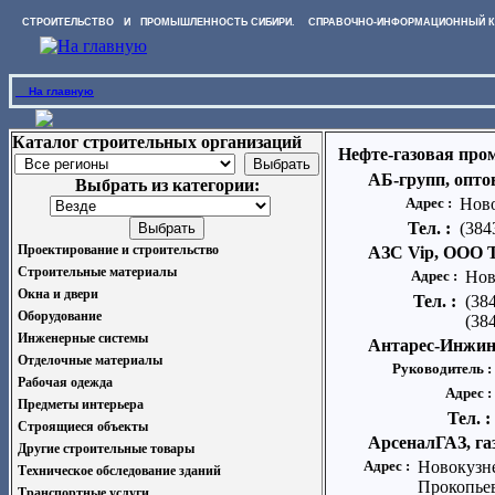
СТРОИТЕЛЬСТВО И ПРОМЫШЛЕННОСТЬ СИБИРИ. СПРАВОЧНО-ИНФОРМАЦИОННЫЙ К
На главную
Каталог строительных организаций
Нефте-газовая пр
АБ-групп, опто
Выбрать из категории:
Адрес :
Ново
Тел. :
(384
Проектирование и строительство
АЗС Vip, ООО 
Строительные материалы
Адрес :
Нов
Окна и двери
Тел. :
(38
Оборудование
(384
Инженерные системы
Антарес-Инжин
Отделочные материалы
Руководитель :
Рабочая одежда
Адрес :
Предметы интерьера
Тел. :
Строящиеся объекты
АрсеналГАЗ, г
Другие строительные товары
Адрес :
Новокузне
Техническое обследование зданий
Прокопьев
Транспортные услуги