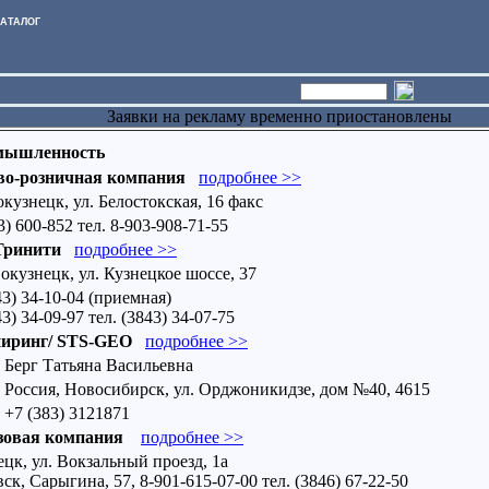
АТАЛОГ
Заявки на рекламу временно приостановлены
омышленность
во-розничная компания
подробнее >>
кузнецк, ул. Белостокская, 16 факс
3) 600-852 тел. 8-903-908-71-55
Тринити
подробнее >>
окузнецк, ул. Кузнецкое шоссе, 37
43) 34-10-04 (приемная)
3) 34-09-97 тел. (3843) 34-07-75
иринг/ STS-GEO
подробнее >>
Берг Татьяна Васильевна
Россия, Новосибирск, ул. Орджоникидзе, дом №40, 4615
+7 (383) 3121871
азовая компания
подробнее >>
цк, ул. Вокзальный проезд, 1а
ск, Сарыгина, 57, 8-901-615-07-00 тел. (3846) 67-22-50