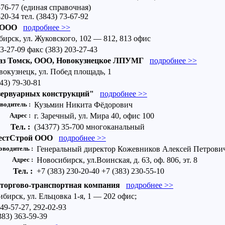
-76-77 (единая справочная)
20-34 тел. (3843) 73-67-92
, ООО
подробнее >>
ирск, ул. Жуковского, 102 — 812, 813 офис
03-27-09 факс (383) 203-27-43
газ Томск, ООО, Новокузнецкое ЛПУМГ
подробнее >>
вокузнецк, ул. Побед площадь, 1
43) 79-30-81
зервуарных конструкций"
подробнее >>
водитель :
Кузьмин Никита Фёдорович
Адрес :
г. Заречный, ул. Мира 40, офис 100
Тел. :
(34377) 35-700 многоканальный
естСтрой ООО
подробнее >>
оводитель :
Генеральный директор Кожевников Алексей Петрови
Адрес :
Новосибирск, ул.Воинская, д. 63, оф. 806, эт. 8
Тел. :
+7 (383) 230-20-40 +7 (383) 230-55-10
оргово-транспортная компания
подробнее >>
бирск, ул. Ельцовка 1-я, 1 — 202 офис;
249-57-27, 292-02-93
383) 363-59-39