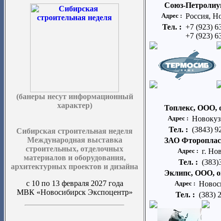
Союз-Петролиу
Адрес :
Россия, Н
Тел. :
+7 (923) 6
+7 (923) 6
(банеры несут информационный
характер)
Топлекс, ООО,
Адрес :
Новокузн
Тел. :
(3843) 9
Сибирская строительная неделя
Международная выставка
ЗАО Фтороплас
строительных, отделочных
Адрес :
г. Но
материалов и оборудования,
Тел. :
(383)
архитектурных проектов и дизайна
Эклипс, ООО, 
с 10 по 13 февраля 2027 года
Адрес :
Новос
МВК «Новосибирск Экспоцентр»
Тел. :
(383) 