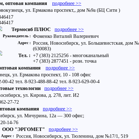
м, оптовая компания
подробнее >>
овокузнецк, ул. Ермакова проспект,, дом №9а (БЦ Сити )
346417
346417
Термосиб ПЛЮС
подробнее >>
Руководитель :
Фоменко Виталий Валериевич
Адрес :
Россия, Новосибирск, ул. Большевистская, дом №1
(630083)
Тел. :
+7 (383) 2125256 - многоканальный
+7 (383) 2877451 - розн. точка
 оптовая компания
подробнее >>
ецк, ул. Ермакова проспект, 10 - 108 офис
2-00-42 тел. 8-923-488-88-42 тел. 8-923-629-00-4
товые технологии
подробнее >>
восибирск, ул. Кирова, д. 278, лит. И2
362-27-72
оптовая компания
подробнее >>
ибирск, ул. Мичурина, 12а — 300 офис;
220-14-76
ООО "ЭРГОМЕТ"
подробнее >>
Адрес :
Россия, Новосибирск, ул. Тюленина, дом №17/1, 519