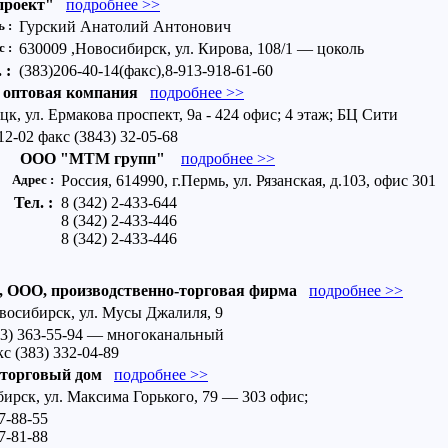
роект"
подробнее >>
ь :
Гурский Анатолий Антонович
с :
630009 ,Новосибирск, ул. Кирова, 108/1 — цоколь
. :
(383)206-40-14(факс),8-913-918-61-60
оптовая компания
подробнее >>
к, ул. Ермакова проспект, 9а - 424 офис; 4 этаж; БЦ Сити
12-02 факс (3843) 32-05-68
ООО "МТМ групп"
подробнее >>
Адрес :
Россия, 614990, г.Пермь, ул. Рязанская, д.103, офис 301
Тел. :
8 (342) 2-433-644
8 (342) 2-433-446
8 (342) 2-433-446
ОО, производственно-торговая фирма
подробнее >>
восибирск, ул. Мусы Джалиля, 9
83) 363-55-94 — многоканальный
с (383) 332-04-89
 торговый дом
подробнее >>
ирск, ул. Максима Горького, 79 — 303 офис;
7-88-55
7-81-88