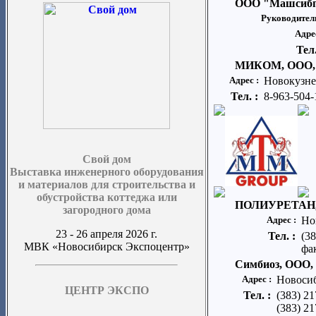
ООО "Машсибп
Руководител
Адре
Тел
МИКОМ, ООО, 
Адрес :
Новокузнец
Тел. :
8-963-504-
Свой дом
Выставка инженерного оборудования
и материалов для строительства и
обустройства коттеджа или
ПОЛИУРЕТАН, О
загородного дома
Адрес :
Но
23 - 26 апреля 2026 г.
Тел. :
(3
МВК «Новосибирск Экспоцентр»
фак
Симбиоз, ООО,
Адрес :
Новосиб
ЦЕНТР ЭКСПО
Тел. :
(383) 21
(383) 21