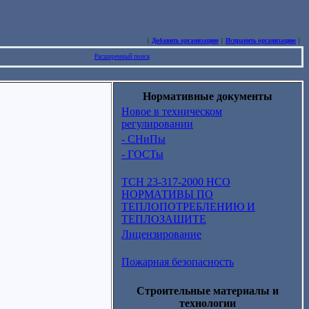
|
Добавить организацию
|
Исправить организацию
|
Расширенный поиск
Нормативные документы
Новое в техническом
регулировании
- СНиПы
- ГОСТы
ТСН 23-317-2000 НСО
НОРМАТИВЫ ПО
ТЕПЛОПОТРЕБЛЕНИЮ И
ТЕПЛОЗАЩИТЕ
Лицензирование
Пожарная безопасность
Строительные материалы и
технологии